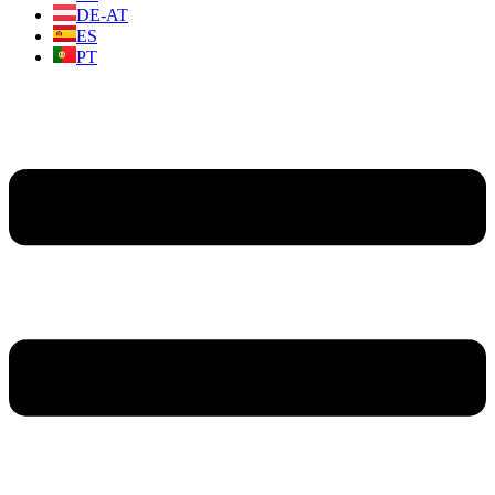
DE-AT
ES
PT