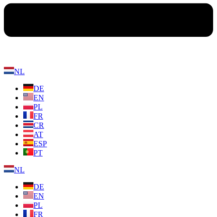
NL
DE
EN
PL
FR
CR
AT
ESP
PT
NL
DE
EN
PL
FR