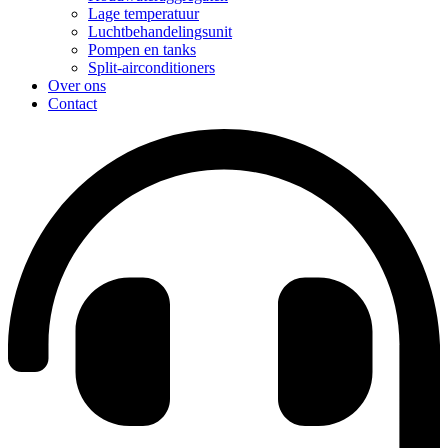
Lage temperatuur
Luchtbehandelingsunit
Pompen en tanks
Split-airconditioners
Over ons
Contact