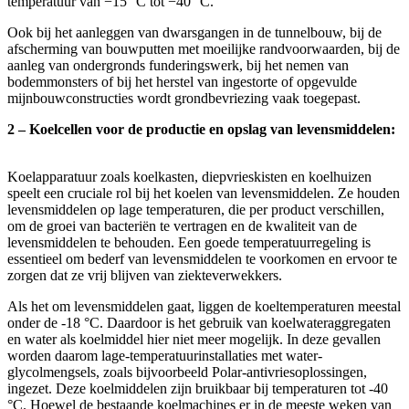
temperatuur van −15 °C tot −40 °C.
Ook bij het aanleggen van dwarsgangen in de tunnelbouw, bij de
afscherming van bouwputten met moeilijke randvoorwaarden, bij de
aanleg van ondergronds funderingswerk, bij het nemen van
bodemmonsters of bij het herstel van ingestorte of opgevulde
mijnbouwconstructies wordt grondbevriezing vaak toegepast.
2 – Koelcellen voor de productie en opslag van levensmiddelen:
Koelapparatuur zoals koelkasten, diepvrieskisten en koelhuizen
speelt een cruciale rol bij het koelen van levensmiddelen. Ze houden
levensmiddelen op lage temperaturen, die per product verschillen,
om de groei van bacteriën te vertragen en de kwaliteit van de
levensmiddelen te behouden. Een goede temperatuurregeling is
essentieel om bederf van levensmiddelen te voorkomen en ervoor te
zorgen dat ze vrij blijven van ziekteverwekkers.
Als het om levensmiddelen gaat, liggen de koeltemperaturen meestal
onder de -18 °C. Daardoor is het gebruik van koelwateraggregaten
en water als koelmiddel hier niet meer mogelijk. In deze gevallen
worden daarom lage-temperatuurinstallaties met water-
glycolmengsels, zoals bijvoorbeeld Polar-antivriesoplossingen,
ingezet. Deze koelmiddelen zijn bruikbaar bij temperaturen tot -40
°C. Hoewel de bestaande koelmachines er in de meeste weken van