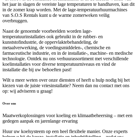
het jaar in slagen de vereiste lage temperaturen te handhaven, kan dit
in de zomer krap worden. Met de lage-temperatuurhuurmachines
van S.O.S Rentals kunt u de warme zomerweken veilig
overbruggen.
Naast de genoemde voorbeelden worden lage-
temperatuurinstallaties ook gebruikt in de rubber- en
kunststofindustrie, de oppervlaktebehandeling, de
metaalverwerking, de voedingsmiddelen-, chemische en
farmaceutische industrie, en in de installatie-, machine- en medische
technologie. Ontdek nu ons verhuurassortiment met verschillende
koelinstallaties voor diverse temperatuurniveaus en vind de
installatie die bij uw behoeften past!
Wilt u meer weten over onze diensten of heeft u hulp nodig bij het
kiezen van de juiste vriesinstallatie? Neem dan nu contact met ons
op: wij adviseren u graag!
Over ons
Maatwerkoplossingen voor koeling en klimaatbeheersing – met een
gedegen aanpak en jarenlange ervaring
Huur uw koelsysteem op een heel flexibele manier. Onze experts
helpen u bij de keuze, installatie en inbedrijfstelling – zodat uw