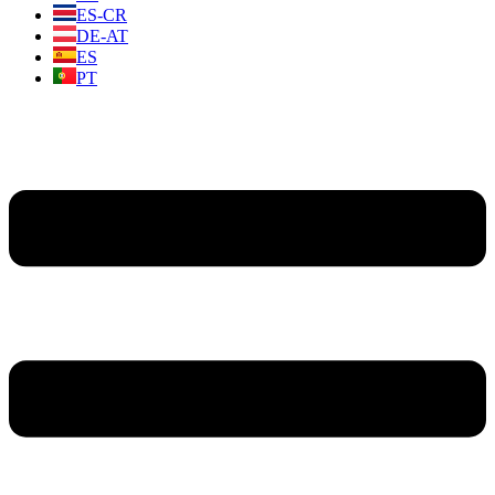
ES-CR
DE-AT
ES
PT