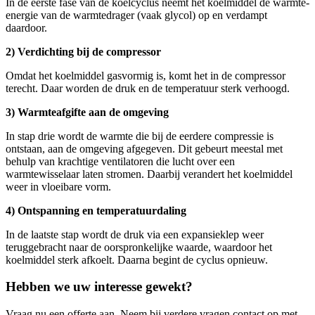
In de eerste fase van de koelcyclus neemt het koelmiddel de warmte-
energie van de warmtedrager (vaak glycol) op en verdampt
daardoor.
2) Verdichting bij de compressor
Omdat het koelmiddel gasvormig is, komt het in de compressor
terecht. Daar worden de druk en de temperatuur sterk verhoogd.
3) Warmteafgifte aan de omgeving
In stap drie wordt de warmte die bij de eerdere compressie is
ontstaan, aan de omgeving afgegeven. Dit gebeurt meestal met
behulp van krachtige ventilatoren die lucht over een
warmtewisselaar laten stromen. Daarbij verandert het koelmiddel
weer in vloeibare vorm.
4) Ontspanning en temperatuurdaling
In de laatste stap wordt de druk via een expansieklep weer
teruggebracht naar de oorspronkelijke waarde, waardoor het
koelmiddel sterk afkoelt. Daarna begint de cyclus opnieuw.
Hebben we uw interesse gewekt?
Vraag nu een offerte aan. Neem bij verdere vragen contact op met