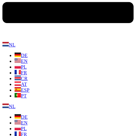
NL
DE
EN
PL
FR
CR
AT
ESP
PT
NL
DE
EN
PL
FR