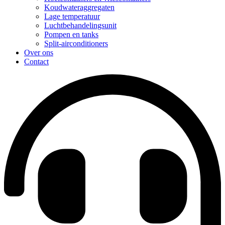
Koudwateraggregaten
Lage temperatuur
Luchtbehandelingsunit
Pompen en tanks
Split-airconditioners
Over ons
Contact