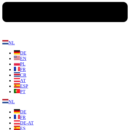
NL
DE
EN
PL
FR
CR
AT
ESP
PT
NL
DE
FR
DE-AT
ES