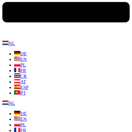
NL
DE
EN
PL
FR
CR
AT
ESP
PT
NL
DE
EN
PL
FR