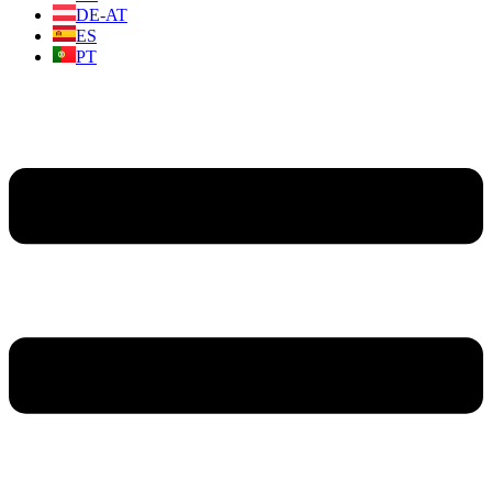
DE-AT
ES
PT