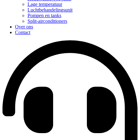
Lage temperatuur
Luchtbehandelingsunit
Pompen en tanks
Split-airconditioners
Over ons
Contact