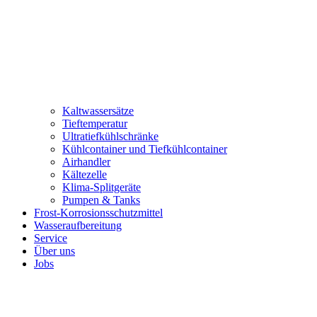
Kaltwassersätze
Tieftemperatur
Ultratiefkühlschränke
Kühlcontainer und Tiefkühlcontainer
Airhandler
Kältezelle
Klima-Splitgeräte
Pumpen & Tanks
Frost-Korrosionsschutzmittel
Wasseraufbereitung
Service
Über uns
Jobs