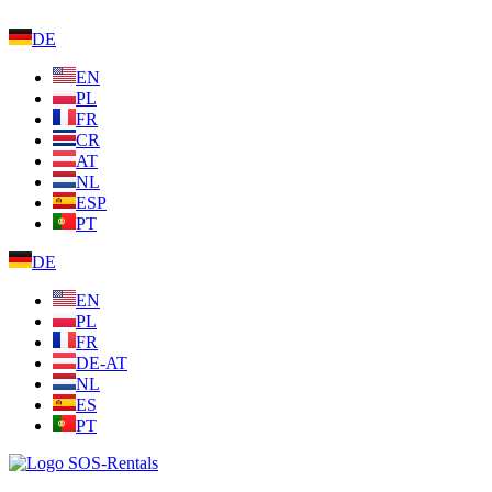
DE
EN
PL
FR
CR
AT
NL
ESP
PT
DE
EN
PL
FR
DE-AT
NL
ES
PT