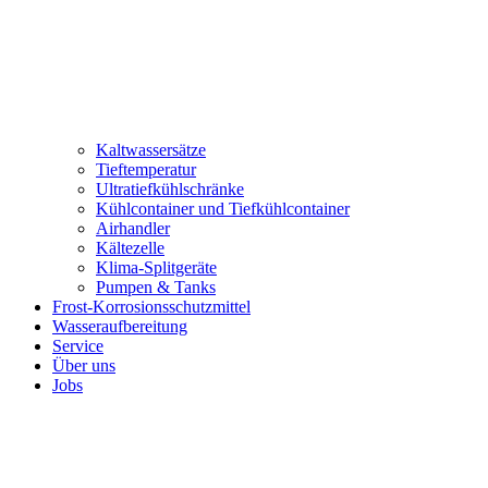
Kaltwassersätze
Tieftemperatur
Ultratiefkühlschränke
Kühlcontainer und Tiefkühlcontainer
Airhandler
Kältezelle
Klima-Splitgeräte
Pumpen & Tanks
Frost-Korrosionsschutzmittel
Wasseraufbereitung
Service
Über uns
Jobs