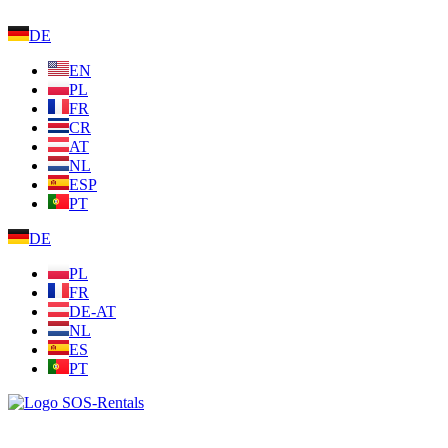
DE
EN
PL
FR
CR
AT
NL
ESP
PT
DE
PL
FR
DE-AT
NL
ES
PT