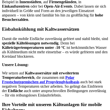
Beispiel in
Innenstädten
, auf
Firmengeländen
, in
Einkaufszentren
oder bei
Open-Air-Events
. Dabei lassen sie sich
individuell in Größe und Form an den jeweiligen Einsatzort
anpassen – von klein und familiär bis hin zu großflächig für
hohe
Besucherzahlen
.
Eisbahnkühlung mit Kaltwassersätzen
Damit die mobile Eisfläche zuverlässig gefriert und stabil bleibt, sind
spezielle Kältelösungen notwendig
. Denn bei
Kälteträgertemperaturen unter -10 °C
ist herkömmliches Wasser
als Kühlmedium nicht mehr einsetzbar – es würde gefrieren und den
Kreislauf blockieren.
Unsere Lösung:
Wir setzen auf
Kaltwassersätze mit erweitertem
Temperaturbereich
, die zusammen mit
Polar
Frostschutzgemischen auf Propylenglykolbasis
auch bei stark
negativen Temperaturen sicher arbeiten. So gelingt das Einfrieren
der
Eisfläche
auch unter anspruchsvollen Bedingungen zuverlässig
– für ein reibungsloses Eislauferlebnis.
Ihre Vorteile mit unseren Kälteanlagen für mobile
Eisbahnen: