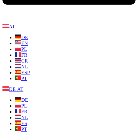
AT
DE
EN
PL
FR
CR
NL
ESP
PT
DE-AT
DE
PL
FR
NL
ES
PT