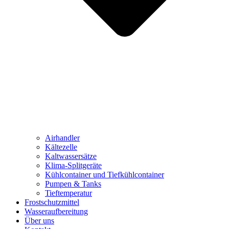
Airhandler
Kältezelle
Kaltwassersätze
Klima-Splitgeräte
Kühlcontainer und Tiefkühlcontainer
Pumpen & Tanks
Tieftemperatur
Frostschutzmittel
Wasseraufbereitung
Über uns