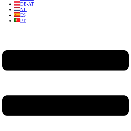
DE-AT
NL
ES
PT