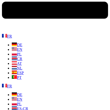
FR
DE
EN
PL
CR
AT
NL
ESP
PT
FR
DE
EN
PL
ES-CR